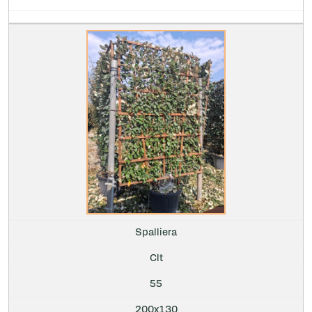
Spalliera
Clt
55
200x130