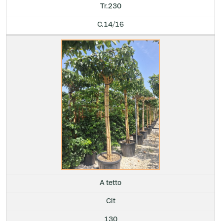
Tr.230
C.14/16
A tetto
Clt
130