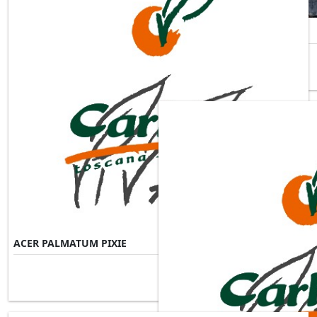
ACER PALMATUM OSAKAZUKI
ACER PALMATUM PIXIE
Misure Disponibili ►