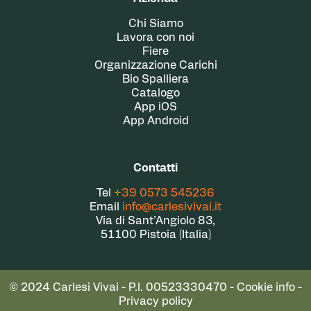
Chi Siamo
Lavora con noi
Fiere
Organizzazione Carichi
Bio Spalliera
Catalogo
App iOS
App Android
Contatti
Tel
+39 0573 545236
Email
info@carlesivivai.it
Via di Sant’Angiolo 83,
51100 Pistoia (Italia)
© 2024 Carlesi Vivai - P.I. 00523330470 -
Cookie info
-
Privacy policy