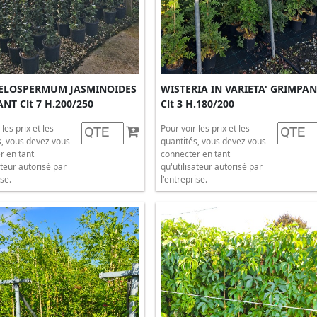
ELOSPERMUM JASMINOIDES
WISTERIA IN VARIETA' GRIMPA
NT Clt 7 H.200/250
Clt 3 H.180/200
 les prix et les
Pour voir les prix et les
s, vous devez vous
quantités, vous devez vous
r en tant
connecter en tant
ateur autorisé par
qu'utilisateur autorisé par
ise.
l'entreprise.