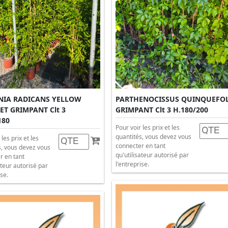
NIA RADICANS YELLOW
PARTHENOCISSUS QUINQUEFO
T GRIMPANT Clt 3
GRIMPANT Clt 3 H.180/200
180
Pour voir les prix et les
quantités, vous devez vous
 les prix et les
connecter en tant
s, vous devez vous
qu'utilisateur autorisé par
r en tant
l'entreprise.
ateur autorisé par
ise.