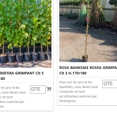
ROSA BANKSIAE ROSEA GRIMP
Clt 3 H.170/180
VINIFERA GRIMPANT Clt 5
180
Pour voir les prix et les
quantités, vous devez vous
 les prix et les
connecter en tant
s, vous devez vous
qu'utilisateur autorisé par
r en tant
l'entreprise.
ateur autorisé par
ise.