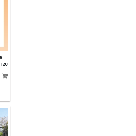
A
/120