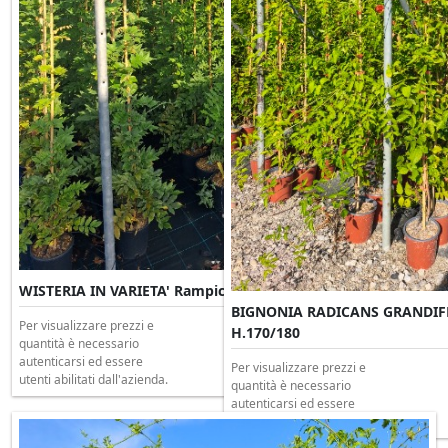
WISTERIA IN VARIETA' Rampicante Clt 3 H.180/200
BIGNONIA RADICANS GRANDIFL
Per visualizzare prezzi e
H.170/180
quantità è necessario
autenticarsi ed essere
Per visualizzare prezzi e
utenti abilitati dall'azienda.
quantità è necessario
autenticarsi ed essere
utenti abilitati dall'azienda.