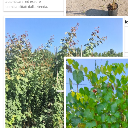
autenticarsi ed essere
utenti abilitati dall'azienda.
ROSA BANKSIAE ROSEA Rampican
Per visualizzare prezzi e
quantità è necessario
autenticarsi ed essere
utenti abilitati dall'azienda.