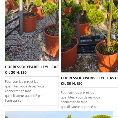
CUPRESSOCYPARIS LEYL. CASTLEWELLAND GOLD PONPON
Clt 20 H.130
CUPRESSOCYPARIS LEYL. CAS
Pour voir les prix et les
Clt 30 H.150
quantités, vous devez vous
connecter en tant
Pour voir les prix et les
qu'utilisateur autorisé par
quantités, vous devez vous
l'entreprise.
connecter en tant
qu'utilisateur autorisé par
l'entreprise.