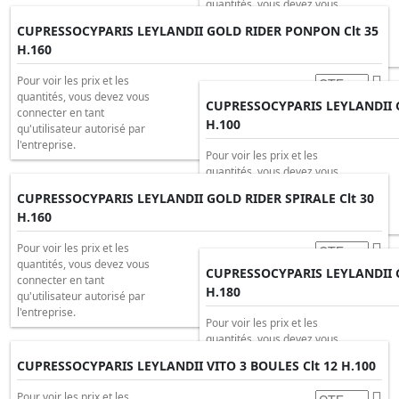
quantités, vous devez vous
connecter en tant
CUPRESSOCYPARIS LEYLANDII GOLD RIDER PONPON Clt 35
qu'utilisateur autorisé par
H.160
l'entreprise.
Pour voir les prix et les
quantités, vous devez vous
CUPRESSOCYPARIS LEYLANDII G
connecter en tant
H.100
qu'utilisateur autorisé par
l'entreprise.
Pour voir les prix et les
quantités, vous devez vous
connecter en tant
CUPRESSOCYPARIS LEYLANDII GOLD RIDER SPIRALE Clt 30
qu'utilisateur autorisé par
H.160
l'entreprise.
Pour voir les prix et les
quantités, vous devez vous
CUPRESSOCYPARIS LEYLANDII G
connecter en tant
H.180
qu'utilisateur autorisé par
l'entreprise.
Pour voir les prix et les
quantités, vous devez vous
connecter en tant
CUPRESSOCYPARIS LEYLANDII VITO 3 BOULES Clt 12 H.100
qu'utilisateur autorisé par
l'entreprise.
Pour voir les prix et les