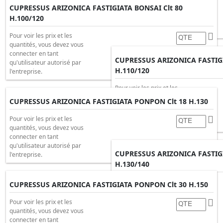
quantités, vous devez vous
CUPRESSUS ARIZONICA FASTIGIATA BONSAI Clt 80
connecter en tant
H.100/120
qu'utilisateur autorisé par
l'entreprise.
Pour voir les prix et les
quantités, vous devez vous
connecter en tant
CUPRESSUS ARIZONICA FASTIG
qu'utilisateur autorisé par
H.110/120
l'entreprise.
Pour voir les prix et les
quantités, vous devez vous
CUPRESSUS ARIZONICA FASTIGIATA PONPON Clt 18 H.130
connecter en tant
qu'utilisateur autorisé par
Pour voir les prix et les
l'entreprise.
quantités, vous devez vous
connecter en tant
qu'utilisateur autorisé par
CUPRESSUS ARIZONICA FASTIG
l'entreprise.
H.130/140
Pour voir les prix et les
CUPRESSUS ARIZONICA FASTIGIATA PONPON Clt 30 H.150
quantités, vous devez vous
connecter en tant
Pour voir les prix et les
qu'utilisateur autorisé par
quantités, vous devez vous
l'entreprise.
connecter en tant