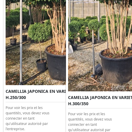
CAMELLIA JAPONICA EN VARIETE' MULTITRONC Clt 375
H.250/300
CAMELLIA JAPONICA EN VARIET
H.300/350
Pour voir les prix et les
quantités, vous devez vous
Pour voir les prix et les
connecter en tant
quantités, vous devez vous
qu'utilisateur autorisé par
connecter en tant
l'entreprise.
qu'utilisateur autorisé par