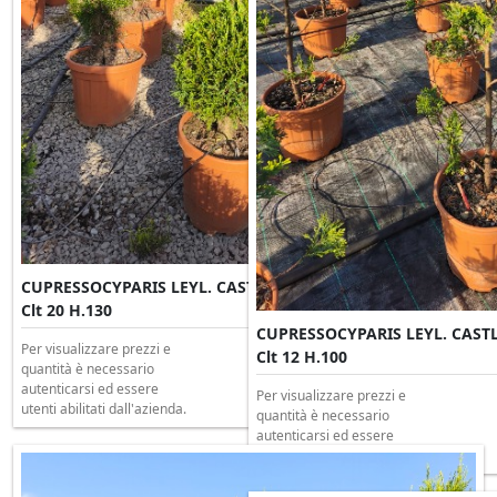
CUPRESSOCYPARIS LEYL. CASTLEWELLAND GOLD 3 palle
Clt 20 H.130
CUPRESSOCYPARIS LEYL. CAS
Per visualizzare prezzi e
Clt 12 H.100
quantità è necessario
autenticarsi ed essere
Per visualizzare prezzi e
utenti abilitati dall'azienda.
quantità è necessario
autenticarsi ed essere
utenti abilitati dall'azienda.