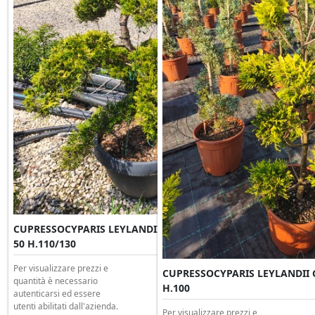
CUPRESSOCYPARIS LEYLANDII GOLD RIDER Bonsai Ciotola
50 H.110/130
Per visualizzare prezzi e
CUPRESSOCYPARIS LEYLANDII G
quantità è necessario
H.100
autenticarsi ed essere
utenti abilitati dall'azienda.
Per visualizzare prezzi e