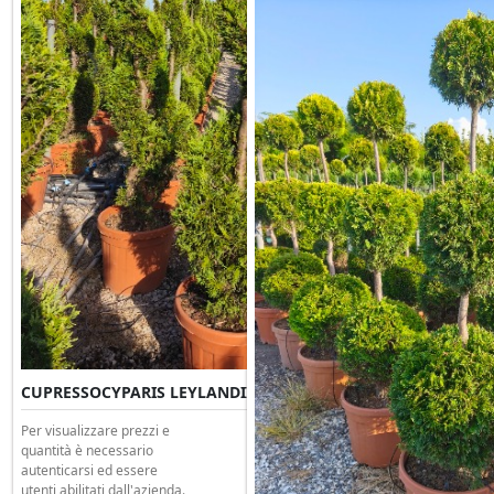
CUPRESSOCYPARIS LEYLANDII Spirale Clt 35 H.190/200
Per visualizzare prezzi e
quantità è necessario
autenticarsi ed essere
utenti abilitati dall'azienda.