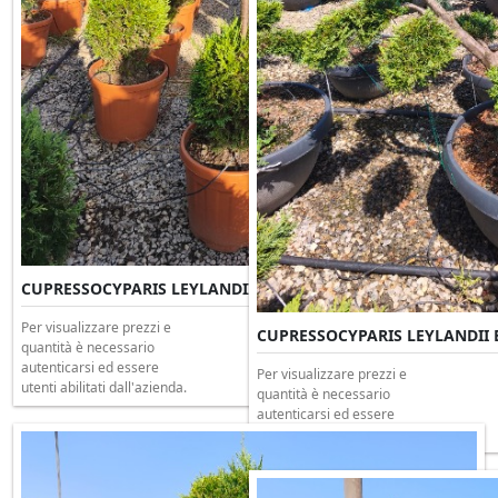
CUPRESSOCYPARIS LEYLANDII 3 palle Clt 30 H.150
Per visualizzare prezzi e
CUPRESSOCYPARIS LEYLANDII Bo
quantità è necessario
autenticarsi ed essere
Per visualizzare prezzi e
utenti abilitati dall'azienda.
quantità è necessario
autenticarsi ed essere
utenti abilitati dall'azienda.