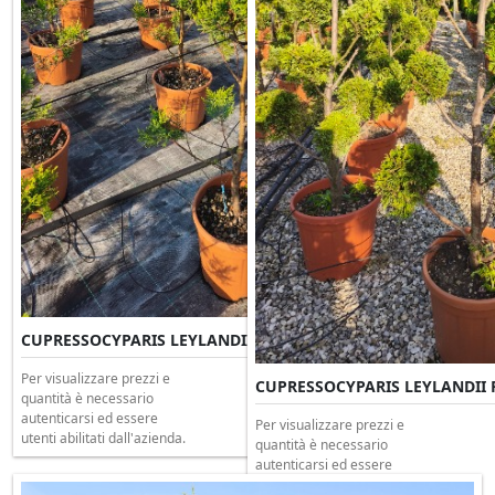
CUPRESSOCYPARIS LEYLANDII Ponpon Clt 12 H.110
Per visualizzare prezzi e
CUPRESSOCYPARIS LEYLANDII P
quantità è necessario
autenticarsi ed essere
Per visualizzare prezzi e
utenti abilitati dall'azienda.
quantità è necessario
autenticarsi ed essere
utenti abilitati dall'azienda.