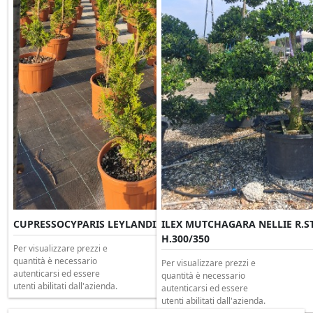
CUPRESSOCYPARIS LEYLANDII VITO Spirale Clt 12 H.100
ILEX MUTCHAGARA NELLIE R.ST
H.300/350
Per visualizzare prezzi e
quantità è necessario
Per visualizzare prezzi e
autenticarsi ed essere
quantità è necessario
utenti abilitati dall'azienda.
autenticarsi ed essere
utenti abilitati dall'azienda.